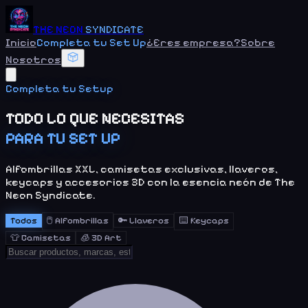
THE NEON
SYNDICATE
Inicio
Completa tu Set Up
¿Eres empresa?
Sobre
Nosotros
Completa tu Setup
TODO LO QUE NECESITAS
PARA TU SET UP
Alfombrillas XXL, camisetas exclusivas, llaveros,
keycaps y accesorios 3D con la esencia neón de The
Neon Syndicate.
Todos
🖱️
Alfombrillas
🔑
Llaveros
⌨️
Keycaps
👕
Camisetas
🧊
3D Art