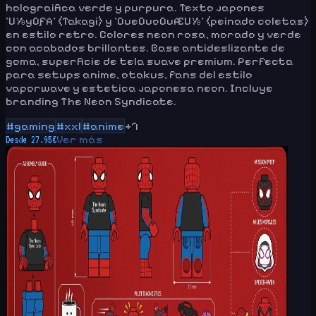
holograifica verde y purpura. Texto japones
'U½yOƒA' (Takagi) y 'OueOuoOuÆU½' (peinado coletas)
en estilo retro. Colores neon rosa, morado y verde
con acabados brillantes. Base antideslizante de
goma, superficie de tela suave premium. Perfecta
para setups anime, otakus, fans del estilo
vaporwave y estetica japonesa neon. Incluye
branding The Neon Syndicate.
#
gaming
#
xxl
#
anime
+
7
Ver más
Desde
27.95
€