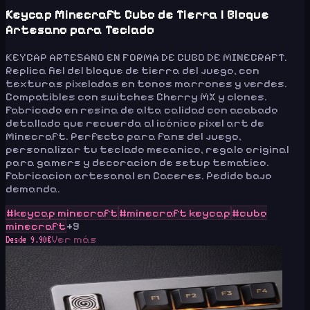
Keycap Minecraft Cubo de Tierra | Bloque
Artesano para Teclado
KEYCAP ARTESANO EN FORMA DE CUBO DE MINECRAFT.
Replica fiel del bloque de tierra del juego, con
texturas pixeladas en tonos marrones y verdes.
Compatibles con switches Cherry MX y clones.
Fabricado en resina de alta calidad con acabado
detallado que recuerda al icónico pixel art de
Minecraft. Perfecto para fans del juego,
personalizar tu teclado mecanico, regalo original
para gamers y decoracion de setup tematico.
Fabricacion artesanal en Caceres. Pedido bajo
demanda.
#
keycap minecraft
#
minecraft keycap
#
cubo
minecraft
+
9
Ver más
Desde
9.90
€