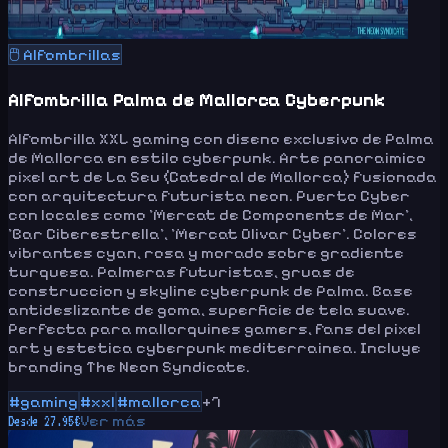
🖱️
Alfombrillas
Alfombrilla Palma de Mallorca Cyberpunk
Alfombrilla XXL gaming con diseno exclusivo de Palma
de Mallorca en estilo cyberpunk. Arte panoraimico
pixel art de La Seu (Catedral de Mallorca) fusionada
con arquitectura futurista neon. Puerto Cyber
con locales como 'Mercat de Components de Mar',
'Bar Ciberestrella', 'Mercat Olivar Cyber'. Colores
vibrantes cyan, rosa y morado sobre gradiente
turquesa. Palmeras futuristas, gruas de
construccion y skyline cyberpunk de Palma. Base
antideslizante de goma, superficie de tela suave.
Perfecta para mallorquines gamers, fans del pixel
art y estetica cyberpunk mediterrainea. Incluye
branding The Neon Syndicate.
#
gaming
#
xxl
#
mallorca
+
7
Ver más
Desde
27.95
€