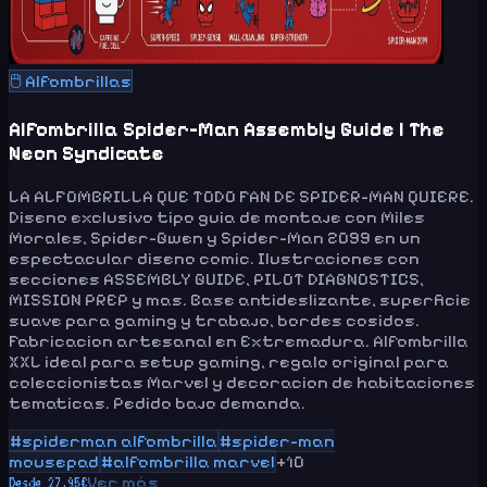
🖱️
Alfombrillas
Alfombrilla Spider-Man Assembly Guide | The
Neon Syndicate
LA ALFOMBRILLA QUE TODO FAN DE SPIDER-MAN QUIERE.
Diseno exclusivo tipo guia de montaje con Miles
Morales, Spider-Gwen y Spider-Man 2099 en un
espectacular diseno comic. Ilustraciones con
secciones ASSEMBLY GUIDE, PILOT DIAGNOSTICS,
MISSION PREP y mas. Base antideslizante, superficie
suave para gaming y trabajo, bordes cosidos.
Fabricacion artesanal en Extremadura. Alfombrilla
XXL ideal para setup gaming, regalo original para
coleccionistas Marvel y decoracion de habitaciones
tematicas. Pedido bajo demanda.
#
spiderman alfombrilla
#
spider-man
mousepad
#
alfombrilla marvel
+
10
Ver más
Desde
27.95
€