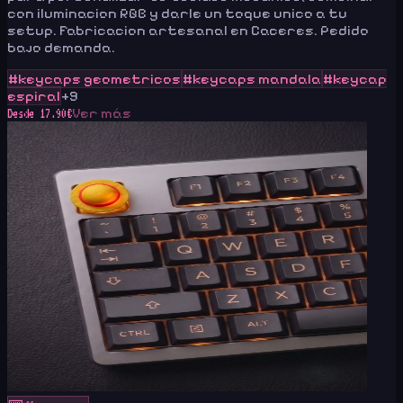
con iluminacion RGB y darle un toque unico a tu
setup. Fabricacion artesanal en Caceres. Pedido
bajo demanda.
#
keycaps geometricos
#
keycaps mandala
#
keycap
espiral
+
9
Ver más
Desde
17.90
€