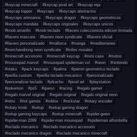
#
keycap minecraft
#
keycap pixel art
#
keycap reja
#
keycap topper
#
keycaps
#
keycaps abstractos
#
keycaps artesanos
#
keycaps dragon
#
keycaps geometricos
#
keycaps mandala
#
keycaps originales
#
keycaps unicos
#
knob amarillo
#
knob teclado
#
llavero coleccionista edicion limitada
#
llavero mascara
#
llavero neon syndicate
#
llavero oficial
#
llavero personalizado
#
mallorca
#
manga
#
mediterraneo
#
merchandising neon syndicate
#
miles morales
#
minecraft accesorio
#
minecraft keycap
#
mini case
#
motos
#
mousepad marvel
#
mousepad spiderman xxl
#
neon
#
nintendo
#
otaku
#
pack keycaps
#
palma
#
patron geometrico teclado
#
perilla custom
#
perilla teclado mecanico
#
personalizado
#
personalizar teclado
#
pikachu
#
pixel art
#
playstation
#
pokemon
#
ps5
#
queso
#
racing
#
regalo gamer
#
regalo marvel original
#
regalo original
#
regalo original neon
#
retro
#
riot games
#
roblox
#
rockstar
#
rotary encoder
#
rotary knob
#
setup
#
setup gaming dragon
#
setup gaming keycaps
#
setup minecraft
#
spider-gwen
#
spider-man 2099
#
spider-man mousepad
#
spiderman alfombrilla
#
teclado mecanico
#
teclado mecanico accesorio
#
teclado mecanico dragon
#
teclado mecanico minecraft