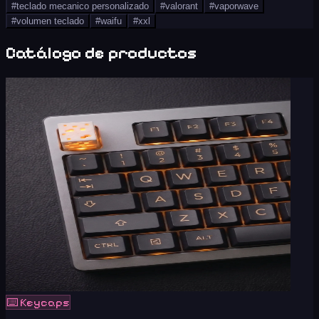
#
teclado mecanico personalizado
#
valorant
#
vaporwave
#
volumen teclado
#
waifu
#
xxl
Catálogo de productos
⌨️
Keycaps