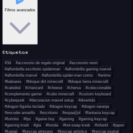
Filtros avanzados
Etiquetas
#
3d
#
accesorio de regalo original
#
accesorio neon
#
alfombrilla escritorio spiderman
#
alfombrilla gaming marvel
#
alfombrilla marvel
#
alfombrilla spider-man comic
#
anime
#
baleares
#
bloque dirt minecraft
#
bloque tierra minecraft
#
catedral
#
charizard
#
cheese
#
chersa
#
coleccionable
#
complemento gamer
#
cubo minecraft
#
custom keyboard
#
cyberpunk
#
decoracion marvel setup
#
divertido
#
dragon figurita teclado
#
dragon keycap
#
dragon naranja
#
encoder amarillo
#
escritorio
#
espaa▒ol
#
fantasia keycap
#
fortnite
#
fps
#
game boy
#
gaming
#
gaming keycap
#
gaming knob
#
gta
#
honda
#
hot-swap knob
#
infantil
#
japon
#
kawaii
#
keycap artesano
#
keycap artistico
#
keycap espiral