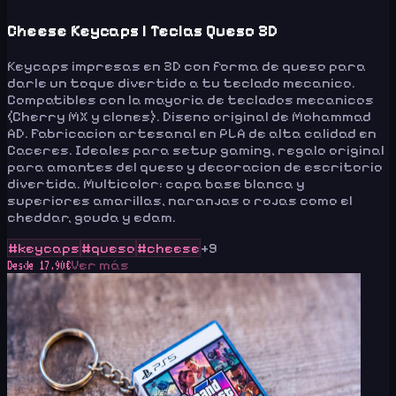
Cheese Keycaps | Teclas Queso 3D
Keycaps impresas en 3D con forma de queso para
darle un toque divertido a tu teclado mecanico.
Compatibles con la mayoria de teclados mecanicos
(Cherry MX y clones). Diseno original de Mohammad
AD. Fabricacion artesanal en PLA de alta calidad en
Caceres. Ideales para setup gaming, regalo original
para amantes del queso y decoracion de escritorio
divertida. Multicolor: capa base blanca y
superiores amarillas, naranjas o rojas como el
cheddar, gouda y edam.
#
keycaps
#
queso
#
cheese
+
9
Ver más
Desde
17.90
€