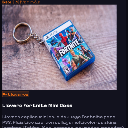
Ver más
Desde
9.99
€
🔑
Llaveros
Llavero Fortnite Mini Case
Llavero replica mini caja de juego Fortnite para
PS5. Plaistico azul con collage multicolor de skins
iconicos (Spider-Man, personajes verdes, morados).