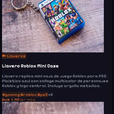
🔑
Llaveros
Llavero Roblox Mini Case
Llavero replica mini caja de juego Roblox para PS5.
Plaistico azul con collage multicolor de personajes
Roblox y logo central. Incluye argolla metailica.
#
gaming
#
roblox
#
ps5
+
3
Ver más
Desde
9.99
€