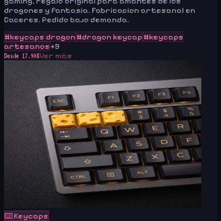
gaming, regalo original para amantes de los
dragones y fantasia. Fabricacion artesanal en
Caceres. Pedido bajo demanda.
#
keycaps dragon
#
dragon keycap
#
keycaps
artesanos
+
9
Ver más
Desde
17.90
€
⌨️
Keycaps