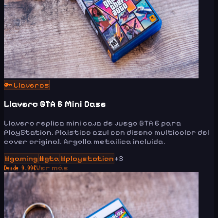
🔑
Llaveros
Llavero GTA 6 Mini Case
Llavero replica mini caja de juego GTA 6 para
PlayStation. Plaistico azul con diseno multicolor del
cover original. Argolla metailica incluida.
#
gaming
#
gta
#
playstation
+
3
Ver más
Desde
9.99
€