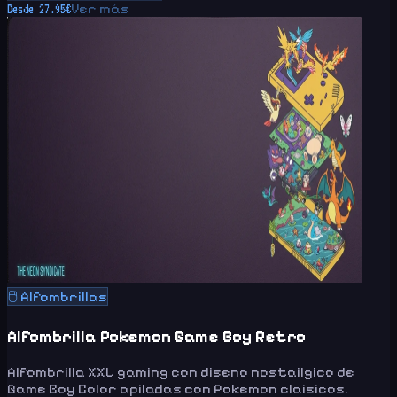
Ver más
Desde
27.95
€
🖱️
Alfombrillas
Alfombrilla Pokemon Game Boy Retro
Alfombrilla XXL gaming con diseno nostailgico de
Game Boy Color apiladas con Pokemon claisicos.