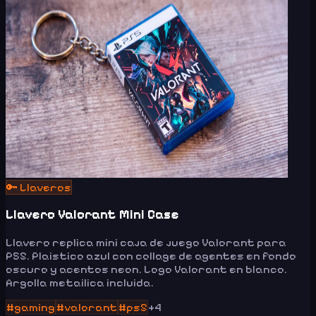
🔑
Llaveros
Llavero Valorant Mini Case
Llavero replica mini caja de juego Valorant para
PS5. Plaistico azul con collage de agentes en fondo
oscuro y acentos neon. Logo Valorant en blanco.
Argolla metailica incluida.
#
gaming
#
valorant
#
ps5
+
4