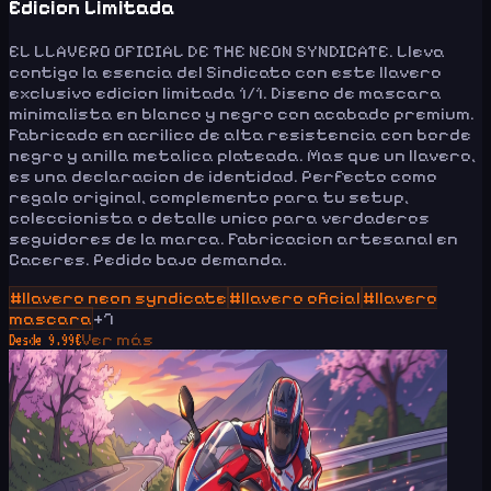
Edicion Limitada
EL LLAVERO OFICIAL DE THE NEON SYNDICATE. Lleva
contigo la esencia del Sindicato con este llavero
exclusivo edicion limitada 1/1. Diseno de mascara
minimalista en blanco y negro con acabado premium.
Fabricado en acrilico de alta resistencia con borde
negro y anilla metalica plateada. Mas que un llavero,
es una declaracion de identidad. Perfecto como
regalo original, complemento para tu setup,
coleccionista o detalle unico para verdaderos
seguidores de la marca. Fabricacion artesanal en
Caceres. Pedido bajo demanda.
#
llavero neon syndicate
#
llavero oficial
#
llavero
mascara
+
7
Ver más
Desde
9.99
€