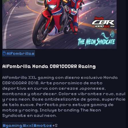
🖱️
Alfombrillas
Alfombrilla Honda CBR1000RR Racing
Alfombrilla XXL gaming con diseno exclusivo Honda
CBR1000RR 2018. Arte panoraimico de moto
deportiva en curva con cerezos japoneses,
montanas y atardecer. Colores vibrantes rojo, azul
y rosa neon. Base antideslizante de goma, superficie
de tela suave. Perfecta para setups gaming de
motos y racing. Incluye branding The Neon
Syndicate en azul neon.
#
gaming
#
xxl
#
motos
+
5