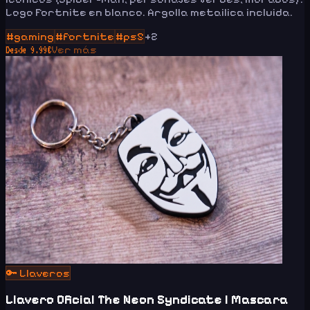
Logo Fortnite en blanco. Argolla metailica incluida.
#
gaming
#
fortnite
#
ps5
+
2
Ver más
Desde
9.99
€
🔑
Llaveros
Llavero Oficial The Neon Syndicate | Mascara