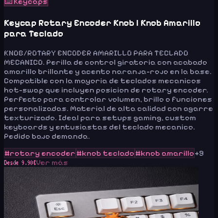
⌨️
Keycaps
Keycap Rotary Encoder Knob | Knob Amarillo
para Teclado
KNOB/ROTARY ENCODER AMARILLO PARA TECLADO
MECANICO. Perilla de control giratoria con acabado
amarillo brillante y acento naranja-rojo en la base.
Compatible con la mayoria de teclados mecanicos
hot-swap que incluyen posicion de rotary encoder.
Perfecto para controlar volumen, brillo o funciones
personalizadas. Material de alta calidad con agarre
texturizado. Ideal para setups gaming, custom
keyboards y entusiastas del teclado mecanico.
Pedido bajo demanda.
#
rotary encoder
#
knob teclado
#
knob amarillo
+
9
Ver más
Desde
9.90
€