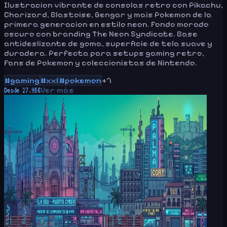
Ilustracion vibrante de consolas retro con Pikachu,
Charizard, Blastoise, Gengar y mais Pokemon de la
primera generacion en estilo neon. Fondo morado
oscuro con branding The Neon Syndicate. Base
antideslizante de goma, superficie de tela suave y
duradera. Perfecta para setups gaming retro,
fans de Pokemon y coleccionistas de Nintendo.
#
gaming
#
xxl
#
pokemon
+
7
Ver más
Desde
27.95
€