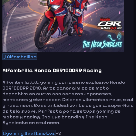
🖱️
Alfombrillas
Alfombrilla Honda CBR1000RR Racing
Alfombrilla XXL gaming con diseno exclusivo Honda
CBR1000RR 2018. Arte panoraimico de moto
deportiva en curva con cerezos japoneses,
montanas y atardecer. Colores vibrantes rojo, azul
y rosa neon. Base antideslizante de goma, superficie
de tela suave. Perfecta para setups gaming de
motos y racing. Incluye branding The Neon
Syndicate en azul neon.
#
gaming
#
xxl
#
motos
+
5