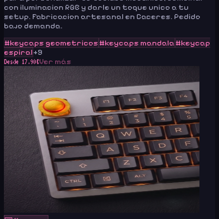
con iluminacion RGB y darle un toque unico a tu
setup. Fabricacion artesanal en Caceres. Pedido
bajo demanda.
#
keycaps geometricos
#
keycaps mandala
#
keycap
espiral
+
9
Ver más
Desde
17.90
€