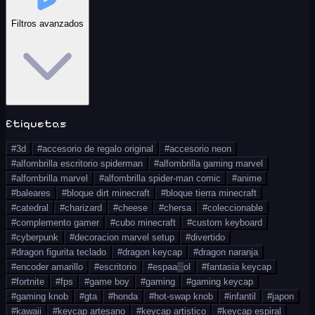
Filtros avanzados
Etiquetas
#
3d
#
accesorio de regalo original
#
accesorio neon
#
alfombrilla escritorio spiderman
#
alfombrilla gaming marvel
#
alfombrilla marvel
#
alfombrilla spider-man comic
#
anime
#
baleares
#
bloque dirt minecraft
#
bloque tierra minecraft
#
catedral
#
charizard
#
cheese
#
chersa
#
coleccionable
#
complemento gamer
#
cubo minecraft
#
custom keyboard
#
cyberpunk
#
decoracion marvel setup
#
divertido
#
dragon figurita teclado
#
dragon keycap
#
dragon naranja
#
encoder amarillo
#
escritorio
#
espaa▒ol
#
fantasia keycap
#
fortnite
#
fps
#
game boy
#
gaming
#
gaming keycap
#
gaming knob
#
gta
#
honda
#
hot-swap knob
#
infantil
#
japon
#
kawaii
#
keycap artesano
#
keycap artistico
#
keycap espiral