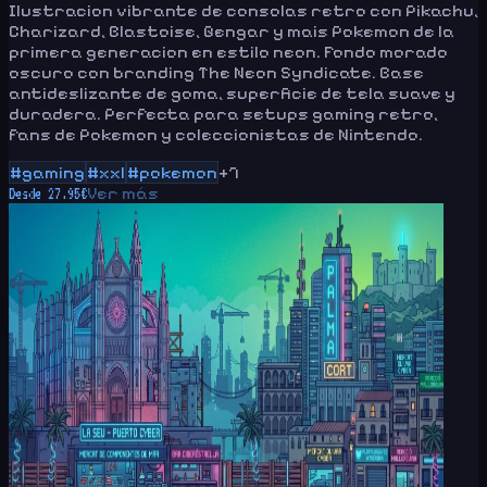
Ilustracion vibrante de consolas retro con Pikachu,
Charizard, Blastoise, Gengar y mais Pokemon de la
primera generacion en estilo neon. Fondo morado
oscuro con branding The Neon Syndicate. Base
antideslizante de goma, superficie de tela suave y
duradera. Perfecta para setups gaming retro,
fans de Pokemon y coleccionistas de Nintendo.
#
gaming
#
xxl
#
pokemon
+
7
Ver más
Desde
27.95
€