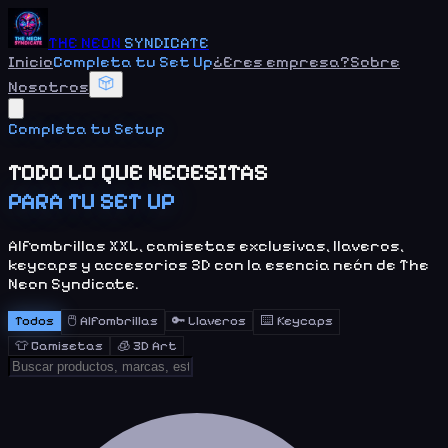
THE NEON
SYNDICATE
Inicio
Completa tu Set Up
¿Eres empresa?
Sobre
Nosotros
Completa tu Setup
TODO LO QUE NECESITAS
PARA TU SET UP
Alfombrillas XXL, camisetas exclusivas, llaveros,
keycaps y accesorios 3D con la esencia neón de The
Neon Syndicate.
Todos
🖱️
Alfombrillas
🔑
Llaveros
⌨️
Keycaps
👕
Camisetas
🧊
3D Art