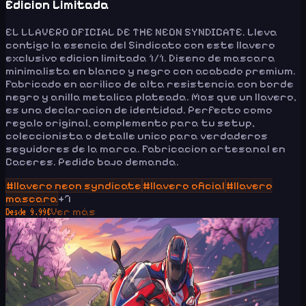
Edicion Limitada
EL LLAVERO OFICIAL DE THE NEON SYNDICATE. Lleva
contigo la esencia del Sindicato con este llavero
exclusivo edicion limitada 1/1. Diseno de mascara
minimalista en blanco y negro con acabado premium.
Fabricado en acrilico de alta resistencia con borde
negro y anilla metalica plateada. Mas que un llavero,
es una declaracion de identidad. Perfecto como
regalo original, complemento para tu setup,
coleccionista o detalle unico para verdaderos
seguidores de la marca. Fabricacion artesanal en
Caceres. Pedido bajo demanda.
#
llavero neon syndicate
#
llavero oficial
#
llavero
mascara
+
7
Ver más
Desde
9.99
€