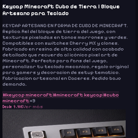
Keycap Minecraft Cubo de Tierra | Bloque
Artesano para Teclado
KEYCAP ARTESANO EN FORMA DE CUBO DE MINECRAFT.
Replica fiel del bloque de tierra del juego, con
texturas pixeladas en tonos marrones y verdes.
Compatibles con switches Cherry MX y clones.
Fabricado en resina de alta calidad con acabado
detallado que recuerda al icónico pixel art de
Minecraft. Perfecto para fans del juego,
personalizar tu teclado mecanico, regalo original
para gamers y decoracion de setup tematico.
Fabricacion artesanal en Caceres. Pedido bajo
demanda.
#
keycap minecraft
#
minecraft keycap
#
cubo
minecraft
+
9
Ver más
Desde
9.90
€