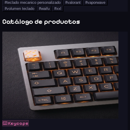
#
teclado mecanico personalizado
#
valorant
#
vaporwave
#
volumen teclado
#
waifu
#
xxl
Catálogo de productos
⌨️
Keycaps