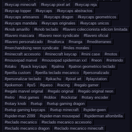
#
keycap minecraft
#
keycap pixel art
#
keycap reja
#
keycap topper
#
keycaps
#
keycaps abstractos
#
keycaps artesanos
#
keycaps dragon
#
keycaps geometricos
#
keycaps mandala
#
keycaps originales
#
keycaps unicos
#
knob amarillo
#
knob teclado
#
llavero coleccionista edicion limitada
#
llavero mascara
#
llavero neon syndicate
#
llavero oficial
#
llavero personalizado
#
mallorca
#
manga
#
mediterraneo
#
merchandising neon syndicate
#
miles morales
#
minecraft accesorio
#
minecraft keycap
#
mini case
#
motos
#
mousepad marvel
#
mousepad spiderman xxl
#
neon
#
nintendo
#
otaku
#
pack keycaps
#
palma
#
patron geometrico teclado
#
perilla custom
#
perilla teclado mecanico
#
personalizado
#
personalizar teclado
#
pikachu
#
pixel art
#
playstation
#
pokemon
#
ps5
#
queso
#
racing
#
regalo gamer
#
regalo marvel original
#
regalo original
#
regalo original neon
#
retro
#
riot games
#
roblox
#
rockstar
#
rotary encoder
#
rotary knob
#
setup
#
setup gaming dragon
#
setup gaming keycaps
#
setup minecraft
#
spider-gwen
#
spider-man 2099
#
spider-man mousepad
#
spiderman alfombrilla
#
teclado mecanico
#
teclado mecanico accesorio
#
teclado mecanico dragon
#
teclado mecanico minecraft