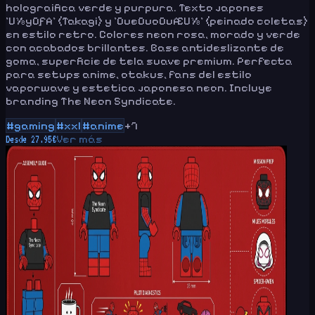
holograifica verde y purpura. Texto japones
'U½yOƒA' (Takagi) y 'OueOuoOuÆU½' (peinado coletas)
en estilo retro. Colores neon rosa, morado y verde
con acabados brillantes. Base antideslizante de
goma, superficie de tela suave premium. Perfecta
para setups anime, otakus, fans del estilo
vaporwave y estetica japonesa neon. Incluye
branding The Neon Syndicate.
#
gaming
#
xxl
#
anime
+
7
Ver más
Desde
27.95
€