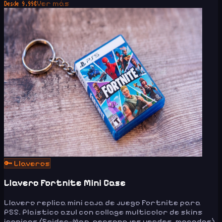
Ver más
Desde
9.99
€
🔑
Llaveros
Llavero Fortnite Mini Case
Llavero replica mini caja de juego Fortnite para
PS5. Plaistico azul con collage multicolor de skins
iconicos (Spider-Man, personajes verdes, morados).