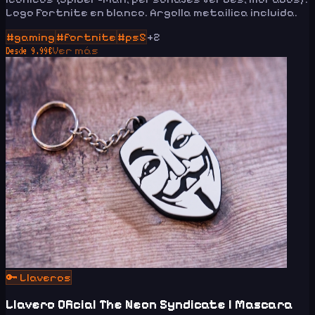
Logo Fortnite en blanco. Argolla metailica incluida.
#
gaming
#
fortnite
#
ps5
+
2
Ver más
Desde
9.99
€
🔑
Llaveros
Llavero Oficial The Neon Syndicate | Mascara