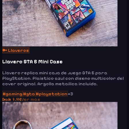
🔑
Llaveros
Llavero GTA 6 Mini Case
Llavero replica mini caja de juego GTA 6 para
PlayStation. Plaistico azul con diseno multicolor del
cover original. Argolla metailica incluida.
#
gaming
#
gta
#
playstation
+
3
Ver más
Desde
9.99
€