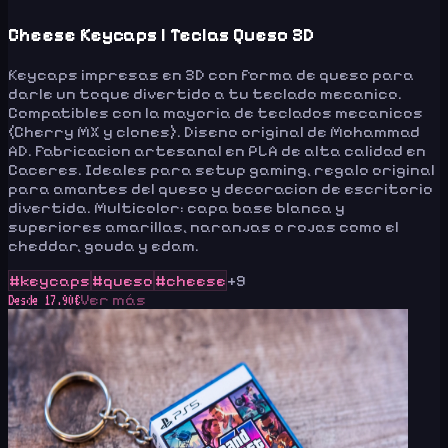
Cheese Keycaps | Teclas Queso 3D
Keycaps impresas en 3D con forma de queso para
darle un toque divertido a tu teclado mecanico.
Compatibles con la mayoria de teclados mecanicos
(Cherry MX y clones). Diseno original de Mohammad
AD. Fabricacion artesanal en PLA de alta calidad en
Caceres. Ideales para setup gaming, regalo original
para amantes del queso y decoracion de escritorio
divertida. Multicolor: capa base blanca y
superiores amarillas, naranjas o rojas como el
cheddar, gouda y edam.
#
keycaps
#
queso
#
cheese
+
9
Ver más
Desde
17.90
€