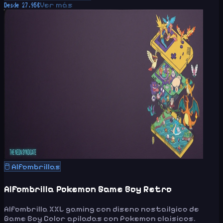
Ver más
Desde
27.95
€
🖱️
Alfombrillas
Alfombrilla Pokemon Game Boy Retro
Alfombrilla XXL gaming con diseno nostailgico de
Game Boy Color apiladas con Pokemon claisicos.