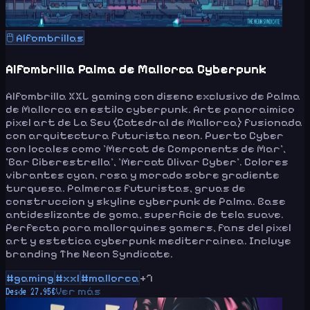
🖱️
Alfombrillas
Alfombrilla Palma de Mallorca Cyberpunk
Alfombrilla XXL gaming con diseno exclusivo de Palma
de Mallorca en estilo cyberpunk. Arte panoraimico
pixel art de La Seu (Catedral de Mallorca) fusionada
con arquitectura futurista neon. Puerto Cyber
con locales como 'Mercat de Components de Mar',
'Bar Ciberestrella', 'Mercat Olivar Cyber'. Colores
vibrantes cyan, rosa y morado sobre gradiente
turquesa. Palmeras futuristas, gruas de
construccion y skyline cyberpunk de Palma. Base
antideslizante de goma, superficie de tela suave.
Perfecta para mallorquines gamers, fans del pixel
art y estetica cyberpunk mediterrainea. Incluye
branding The Neon Syndicate.
#
gaming
#
xxl
#
mallorca
+
7
Ver más
Desde
27.95
€