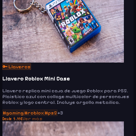
🔑
Llaveros
Llavero Roblox Mini Case
Llavero replica mini caja de juego Roblox para PS5.
Plaistico azul con collage multicolor de personajes
Roblox y logo central. Incluye argolla metailica.
#
gaming
#
roblox
#
ps5
+
3
Ver más
Desde
9.99
€