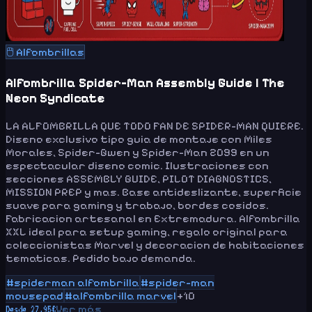
🖱️
Alfombrillas
Alfombrilla Spider-Man Assembly Guide | The
Neon Syndicate
LA ALFOMBRILLA QUE TODO FAN DE SPIDER-MAN QUIERE.
Diseno exclusivo tipo guia de montaje con Miles
Morales, Spider-Gwen y Spider-Man 2099 en un
espectacular diseno comic. Ilustraciones con
secciones ASSEMBLY GUIDE, PILOT DIAGNOSTICS,
MISSION PREP y mas. Base antideslizante, superficie
suave para gaming y trabajo, bordes cosidos.
Fabricacion artesanal en Extremadura. Alfombrilla
XXL ideal para setup gaming, regalo original para
coleccionistas Marvel y decoracion de habitaciones
tematicas. Pedido bajo demanda.
#
spiderman alfombrilla
#
spider-man
mousepad
#
alfombrilla marvel
+
10
Ver más
Desde
27.95
€