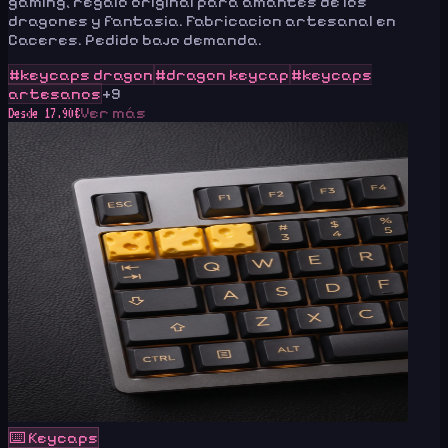
gaming, regalo original para amantes de los
dragones y fantasia. Fabricacion artesanal en
Caceres. Pedido bajo demanda.
#
keycaps dragon
#
dragon keycap
#
keycaps
artesanos
+
9
Ver más
Desde
17.90
€
⌨️
Keycaps