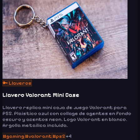
🔑
Llaveros
Llavero Valorant Mini Case
Llavero replica mini caja de juego Valorant para
PS5. Plaistico azul con collage de agentes en fondo
oscuro y acentos neon. Logo Valorant en blanco.
Argolla metailica incluida.
#
gaming
#
valorant
#
ps5
+
4