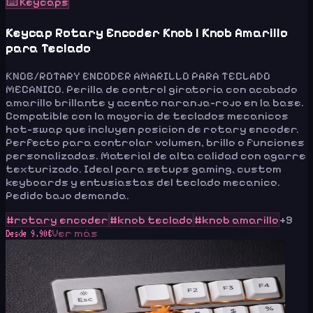
⌨️
Keycaps
Keycap Rotary Encoder Knob | Knob Amarillo
para Teclado
KNOB/ROTARY ENCODER AMARILLO PARA TECLADO
MECANICO. Perilla de control giratoria con acabado
amarillo brillante y acento naranja-rojo en la base.
Compatible con la mayoria de teclados mecanicos
hot-swap que incluyen posicion de rotary encoder.
Perfecto para controlar volumen, brillo o funciones
personalizadas. Material de alta calidad con agarre
texturizado. Ideal para setups gaming, custom
keyboards y entusiastas del teclado mecanico.
Pedido bajo demanda.
#
rotary encoder
#
knob teclado
#
knob amarillo
+
9
Ver más
Desde
9.90
€