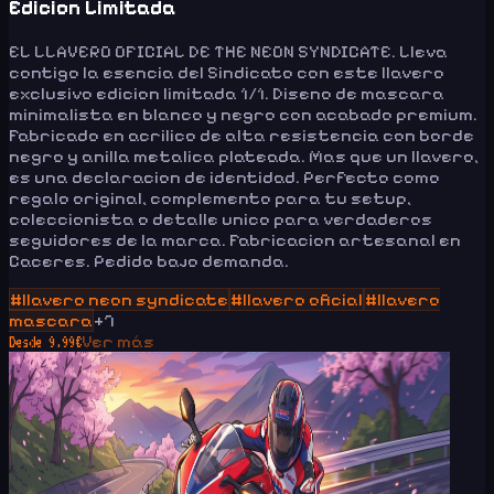
Edicion Limitada
EL LLAVERO OFICIAL DE THE NEON SYNDICATE. Lleva
contigo la esencia del Sindicato con este llavero
exclusivo edicion limitada 1/1. Diseno de mascara
minimalista en blanco y negro con acabado premium.
Fabricado en acrilico de alta resistencia con borde
negro y anilla metalica plateada. Mas que un llavero,
es una declaracion de identidad. Perfecto como
regalo original, complemento para tu setup,
coleccionista o detalle unico para verdaderos
seguidores de la marca. Fabricacion artesanal en
Caceres. Pedido bajo demanda.
#
llavero neon syndicate
#
llavero oficial
#
llavero
mascara
+
7
Ver más
Desde
9.99
€