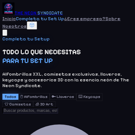
THE NEON
SYNDICATE
Inicio
Completa tu Set Up
¿Eres empresa?
Sobre
Nosotros
Completa tu Setup
TODO LO QUE NECESITAS
PARA TU SET UP
Alfombrillas XXL, camisetas exclusivas, llaveros,
keycaps y accesorios 3D con la esencia neón de The
Neon Syndicate.
Todos
🖱️
Alfombrillas
🔑
Llaveros
⌨️
Keycaps
👕
Camisetas
🧊
3D Art