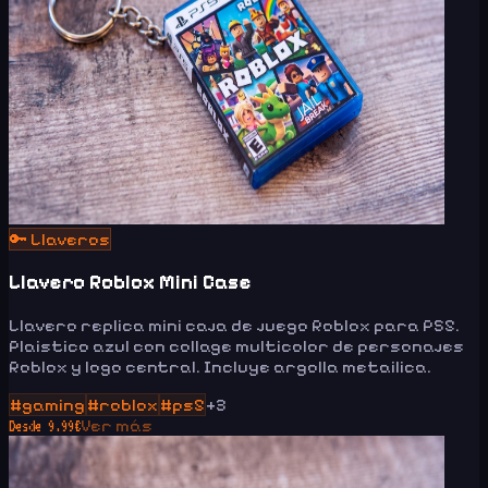
🔑
Llaveros
Llavero Roblox Mini Case
Llavero replica mini caja de juego Roblox para PS5.
Plaistico azul con collage multicolor de personajes
Roblox y logo central. Incluye argolla metailica.
#
gaming
#
roblox
#
ps5
+
3
Ver más
Desde
9.99
€