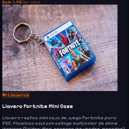
Ver más
Desde
9.99
€
🔑
Llaveros
Llavero Fortnite Mini Case
Llavero replica mini caja de juego Fortnite para
PS5. Plaistico azul con collage multicolor de skins
iconicos (Spider-Man, personajes verdes, morados).