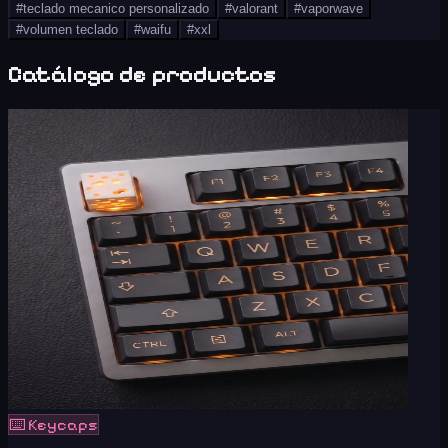
#
teclado mecanico personalizado
#
valorant
#
vaporwave
#
volumen teclado
#
waifu
#
xxl
Catálogo de productos
⌨️
Keycaps