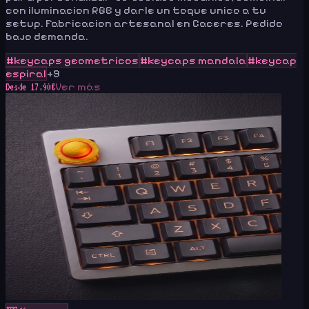
con iluminacion RGB y darle un toque unico a tu
setup. Fabricacion artesanal en Caceres. Pedido
bajo demanda.
#
keycaps geometricos
#
keycaps mandala
#
keycap
espiral
+
9
Ver más
Desde
17.90
€