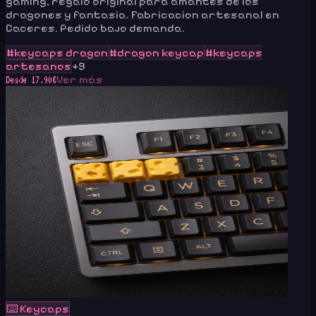
gaming, regalo original para amantes de los
dragones y fantasia. Fabricacion artesanal en
Caceres. Pedido bajo demanda.
#
keycaps dragon
#
dragon keycap
#
keycaps
artesanos
+
9
Ver más
Desde
17.90
€
⌨️
Keycaps