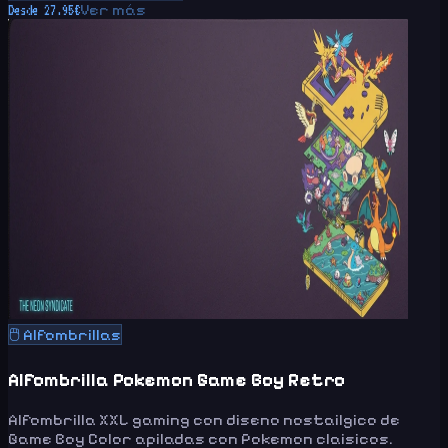
Ver más
Desde
27.95
€
🖱️
Alfombrillas
Alfombrilla Pokemon Game Boy Retro
Alfombrilla XXL gaming con diseno nostailgico de
Game Boy Color apiladas con Pokemon claisicos.