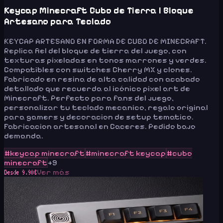
Keycap Minecraft Cubo de Tierra | Bloque
Artesano para Teclado
KEYCAP ARTESANO EN FORMA DE CUBO DE MINECRAFT.
Replica fiel del bloque de tierra del juego, con
texturas pixeladas en tonos marrones y verdes.
Compatibles con switches Cherry MX y clones.
Fabricado en resina de alta calidad con acabado
detallado que recuerda al icónico pixel art de
Minecraft. Perfecto para fans del juego,
personalizar tu teclado mecanico, regalo original
para gamers y decoracion de setup tematico.
Fabricacion artesanal en Caceres. Pedido bajo
demanda.
#
keycap minecraft
#
minecraft keycap
#
cubo
minecraft
+
9
Ver más
Desde
9.90
€