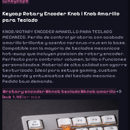
⌨️
Keycaps
Keycap Rotary Encoder Knob | Knob Amarillo
para Teclado
KNOB/ROTARY ENCODER AMARILLO PARA TECLADO
MECANICO. Perilla de control giratoria con acabado
amarillo brillante y acento naranja-rojo en la base.
Compatible con la mayoria de teclados mecanicos
hot-swap que incluyen posicion de rotary encoder.
Perfecto para controlar volumen, brillo o funciones
personalizadas. Material de alta calidad con agarre
texturizado. Ideal para setups gaming, custom
keyboards y entusiastas del teclado mecanico.
Pedido bajo demanda.
#
rotary encoder
#
knob teclado
#
knob amarillo
+
9
Ver más
Desde
9.90
€