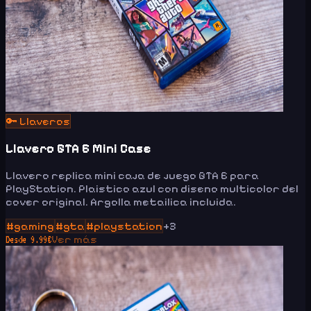
🔑
Llaveros
Llavero GTA 6 Mini Case
Llavero replica mini caja de juego GTA 6 para
PlayStation. Plaistico azul con diseno multicolor del
cover original. Argolla metailica incluida.
#
gaming
#
gta
#
playstation
+
3
Ver más
Desde
9.99
€