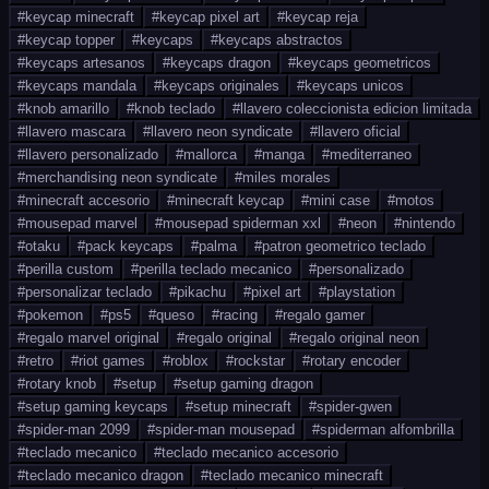
#
keycap minecraft
#
keycap pixel art
#
keycap reja
#
keycap topper
#
keycaps
#
keycaps abstractos
#
keycaps artesanos
#
keycaps dragon
#
keycaps geometricos
#
keycaps mandala
#
keycaps originales
#
keycaps unicos
#
knob amarillo
#
knob teclado
#
llavero coleccionista edicion limitada
#
llavero mascara
#
llavero neon syndicate
#
llavero oficial
#
llavero personalizado
#
mallorca
#
manga
#
mediterraneo
#
merchandising neon syndicate
#
miles morales
#
minecraft accesorio
#
minecraft keycap
#
mini case
#
motos
#
mousepad marvel
#
mousepad spiderman xxl
#
neon
#
nintendo
#
otaku
#
pack keycaps
#
palma
#
patron geometrico teclado
#
perilla custom
#
perilla teclado mecanico
#
personalizado
#
personalizar teclado
#
pikachu
#
pixel art
#
playstation
#
pokemon
#
ps5
#
queso
#
racing
#
regalo gamer
#
regalo marvel original
#
regalo original
#
regalo original neon
#
retro
#
riot games
#
roblox
#
rockstar
#
rotary encoder
#
rotary knob
#
setup
#
setup gaming dragon
#
setup gaming keycaps
#
setup minecraft
#
spider-gwen
#
spider-man 2099
#
spider-man mousepad
#
spiderman alfombrilla
#
teclado mecanico
#
teclado mecanico accesorio
#
teclado mecanico dragon
#
teclado mecanico minecraft