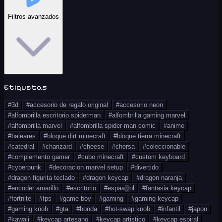
Filtros avanzados
Etiquetas
#
3d
#
accesorio de regalo original
#
accesorio neon
#
alfombrilla escritorio spiderman
#
alfombrilla gaming marvel
#
alfombrilla marvel
#
alfombrilla spider-man comic
#
anime
#
baleares
#
bloque dirt minecraft
#
bloque tierra minecraft
#
catedral
#
charizard
#
cheese
#
chersa
#
coleccionable
#
complemento gamer
#
cubo minecraft
#
custom keyboard
#
cyberpunk
#
decoracion marvel setup
#
divertido
#
dragon figurita teclado
#
dragon keycap
#
dragon naranja
#
encoder amarillo
#
escritorio
#
espaa▒ol
#
fantasia keycap
#
fortnite
#
fps
#
game boy
#
gaming
#
gaming keycap
#
gaming knob
#
gta
#
honda
#
hot-swap knob
#
infantil
#
japon
#
kawaii
#
keycap artesano
#
keycap artistico
#
keycap espiral