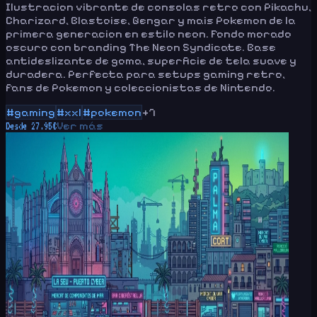
Ilustracion vibrante de consolas retro con Pikachu,
Charizard, Blastoise, Gengar y mais Pokemon de la
primera generacion en estilo neon. Fondo morado
oscuro con branding The Neon Syndicate. Base
antideslizante de goma, superficie de tela suave y
duradera. Perfecta para setups gaming retro,
fans de Pokemon y coleccionistas de Nintendo.
#
gaming
#
xxl
#
pokemon
+
7
Ver más
Desde
27.95
€