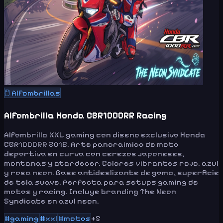
🖱️
Alfombrillas
Alfombrilla Honda CBR1000RR Racing
Alfombrilla XXL gaming con diseno exclusivo Honda
CBR1000RR 2018. Arte panoraimico de moto
deportiva en curva con cerezos japoneses,
montanas y atardecer. Colores vibrantes rojo, azul
y rosa neon. Base antideslizante de goma, superficie
de tela suave. Perfecta para setups gaming de
motos y racing. Incluye branding The Neon
Syndicate en azul neon.
#
gaming
#
xxl
#
motos
+
5