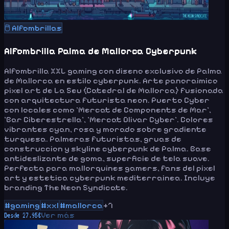
🖱️
Alfombrillas
Alfombrilla Palma de Mallorca Cyberpunk
Alfombrilla XXL gaming con diseno exclusivo de Palma
de Mallorca en estilo cyberpunk. Arte panoraimico
pixel art de La Seu (Catedral de Mallorca) fusionada
con arquitectura futurista neon. Puerto Cyber
con locales como 'Mercat de Components de Mar',
'Bar Ciberestrella', 'Mercat Olivar Cyber'. Colores
vibrantes cyan, rosa y morado sobre gradiente
turquesa. Palmeras futuristas, gruas de
construccion y skyline cyberpunk de Palma. Base
antideslizante de goma, superficie de tela suave.
Perfecta para mallorquines gamers, fans del pixel
art y estetica cyberpunk mediterrainea. Incluye
branding The Neon Syndicate.
#
gaming
#
xxl
#
mallorca
+
7
Ver más
Desde
27.95
€