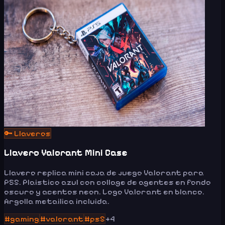
🔑
Llaveros
Llavero Valorant Mini Case
Llavero replica mini caja de juego Valorant para
PS5. Plaistico azul con collage de agentes en fondo
oscuro y acentos neon. Logo Valorant en blanco.
Argolla metailica incluida.
#
gaming
#
valorant
#
ps5
+
4