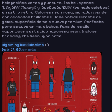
holograifica verde y purpura. Texto japones
'U½yOƒA' (Takagi) y 'OueOuoOuÆU½' (peinado coletas)
en estilo retro. Colores neon rosa, morado y verde
con acabados brillantes. Base antideslizante de
goma, superficie de tela suave premium. Perfecta
para setups anime, otakus, fans del estilo
vaporwave y estetica japonesa neon. Incluye
branding The Neon Syndicate.
#
gaming
#
xxl
#
anime
+
7
Ver más
Desde
27.95
€