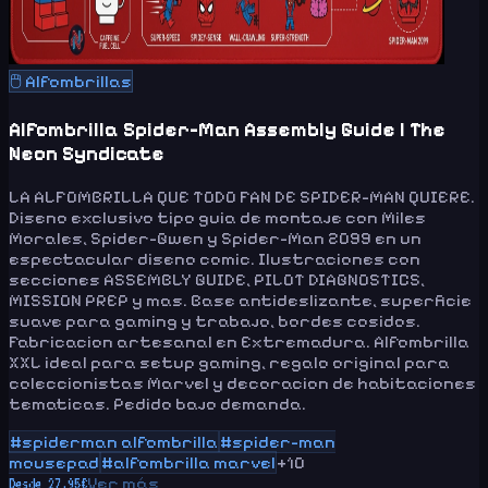
🖱️
Alfombrillas
Alfombrilla Spider-Man Assembly Guide | The
Neon Syndicate
LA ALFOMBRILLA QUE TODO FAN DE SPIDER-MAN QUIERE.
Diseno exclusivo tipo guia de montaje con Miles
Morales, Spider-Gwen y Spider-Man 2099 en un
espectacular diseno comic. Ilustraciones con
secciones ASSEMBLY GUIDE, PILOT DIAGNOSTICS,
MISSION PREP y mas. Base antideslizante, superficie
suave para gaming y trabajo, bordes cosidos.
Fabricacion artesanal en Extremadura. Alfombrilla
XXL ideal para setup gaming, regalo original para
coleccionistas Marvel y decoracion de habitaciones
tematicas. Pedido bajo demanda.
#
spiderman alfombrilla
#
spider-man
mousepad
#
alfombrilla marvel
+
10
Ver más
Desde
27.95
€