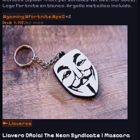
Logo Fortnite en blanco. Argolla metailica incluida.
#
gaming
#
fortnite
#
ps5
+
2
Ver más
Desde
9.99
€
🔑
Llaveros
Llavero Oficial The Neon Syndicate | Mascara