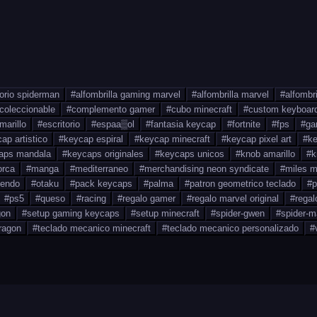
torio spiderman
#
alfombrilla gaming marvel
#
alfombrilla marvel
#
alfombr
coleccionable
#
complemento gamer
#
cubo minecraft
#
custom keyboar
marillo
#
escritorio
#
espaa▒ol
#
fantasia keycap
#
fortnite
#
fps
#
ga
ap artistico
#
keycap espiral
#
keycap minecraft
#
keycap pixel art
#
ke
aps mandala
#
keycaps originales
#
keycaps unicos
#
knob amarillo
#
k
orca
#
manga
#
mediterraneo
#
merchandising neon syndicate
#
miles m
tendo
#
otaku
#
pack keycaps
#
palma
#
patron geometrico teclado
#
p
#
ps5
#
queso
#
racing
#
regalo gamer
#
regalo marvel original
#
regal
gon
#
setup gaming keycaps
#
setup minecraft
#
spider-gwen
#
spider-
ragon
#
teclado mecanico minecraft
#
teclado mecanico personalizado
#