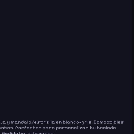
ja y mandala/estrella en blanco-gris. Compatibles
rantes. Perfectos para personalizar tu teclado
. Pedido bajo demanda.