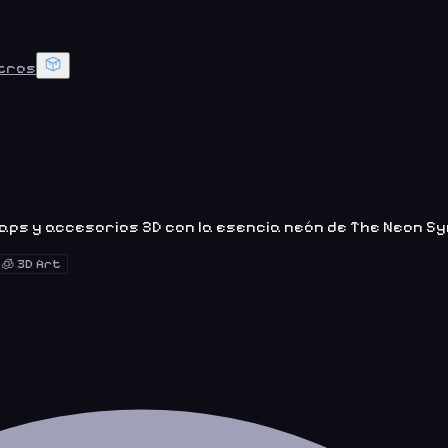
tros
caps y accesorios 3D con la esencia neón de The Neon S
🧊
3D Art