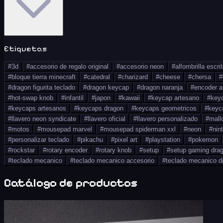
Etiquetas
#
3d
#
accesorio de regalo original
#
accesorio neon
#
alfombrilla escri
#
bloque tierra minecraft
#
catedral
#
charizard
#
cheese
#
chersa
#
#
dragon figurita teclado
#
dragon keycap
#
dragon naranja
#
encoder a
#
hot-swap knob
#
infantil
#
japon
#
kawaii
#
keycap artesano
#
keyc
#
keycaps artesanos
#
keycaps dragon
#
keycaps geometricos
#
keyc
#
llavero neon syndicate
#
llavero oficial
#
llavero personalizado
#
mall
#
motos
#
mousepad marvel
#
mousepad spiderman xxl
#
neon
#
nin
#
personalizar teclado
#
pikachu
#
pixel art
#
playstation
#
pokemon
#
rockstar
#
rotary encoder
#
rotary knob
#
setup
#
setup gaming dra
#
teclado mecanico
#
teclado mecanico accesorio
#
teclado mecanico d
Catálogo de productos