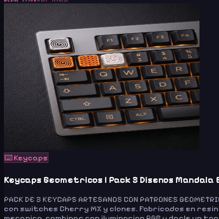
⌨️
Keycaps
Keycaps Geometricos | Pack 3 Disenos Mandala E
PACK DE 3 KEYCAPS ARTESANOS CON PATRONES GEOMETRICO
con switches Cherry MX y clones. Fabricados en resin
mecanico, combinar con iluminacion RGB y darle un to