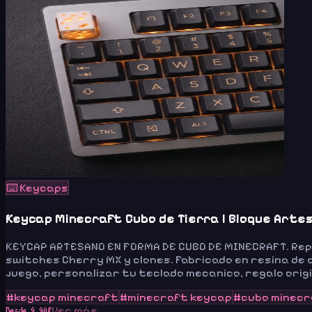
⌨️
Keycaps
Keycap Minecraft Cubo de Tierra | Bloque Arte
KEYCAP ARTESANO EN FORMA DE CUBO DE MINECRAFT. Repli
switches Cherry MX y clones. Fabricado en resina de 
juego, personalizar tu teclado mecanico, regalo ori
#
keycap minecraft
#
minecraft keycap
#
cubo minec
Ver más
Desde
9.90
€