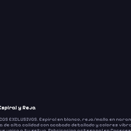
spiral y Reja
S EXCLUSIVOS. Espiral en blanco, reja/malla en naran
a de alta calidad con acabado detallado y colores vib
que unico a tu setup. Fabricacion artesanal en Caceres