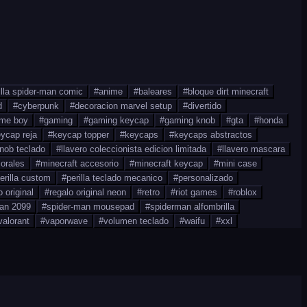
illa spider-man comic
#
anime
#
baleares
#
bloque dirt minecraft
d
#
cyberpunk
#
decoracion marvel setup
#
divertido
me boy
#
gaming
#
gaming keycap
#
gaming knob
#
gta
#
honda
ycap reja
#
keycap topper
#
keycaps
#
keycaps abstractos
nob teclado
#
llavero coleccionista edicion limitada
#
llavero mascara
orales
#
minecraft accesorio
#
minecraft keycap
#
mini case
erilla custom
#
perilla teclado mecanico
#
personalizado
o original
#
regalo original neon
#
retro
#
riot games
#
roblox
man 2099
#
spider-man mousepad
#
spiderman alfombrilla
valorant
#
vaporwave
#
volumen teclado
#
waifu
#
xxl