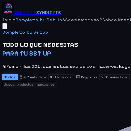
THE NEON
SYNDICATE
Inicio
Completa tu Set Up
¿Eres empresa?
Sobre Noso
Completa tu Setup
TODO LO QUE NECESITAS
PARA TU SET UP
Alfombrillas XXL, camisetas exclusivas, llaveros, key
Todos
🖱️
Alfombrillas
🔑
Llaveros
⌨️
Keycaps
👕
Camisetas