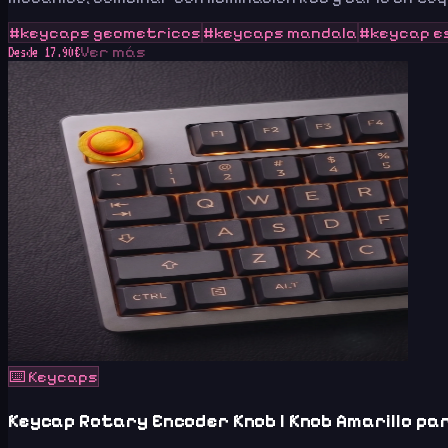
#
keycaps geometricos
#
keycaps mandala
#
keycap e
Ver más
Desde
17.90
€
⌨️
Keycaps
Keycap Rotary Encoder Knob | Knob Amarillo pa