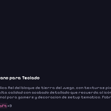
sano para Teclado
ca fiel del bloque de tierra del juego, con texturas 
alta calidad con acabado detallado que recuerda al icó
ginal para gamers y decoracion de setup tematico. Fab
raft
+
9