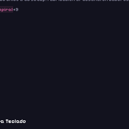
spiral
+
9
ra Teclado